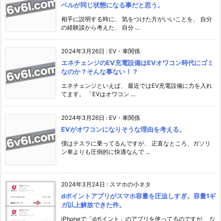
ベルが同じ状態になる事だと思う。
相手に説明する時に、 気をつけた方がいいことを、 自分
の経験談から考えた、 自分 ...
2024年3月26日
:
EV・車関係
エネチェンジのEV充電設備はEVオワコン時代にゴミ
なのか？そんな事ない！？
エネチェンジといえば、 最近ではEV充電設備に力を入れ
てます。 「EVはオワコン ...
2024年3月26日
:
EV・車関係
EVがオワコンになりそうな理由を考える。
僕はテスラに乗ってるんですが、 正直なところ、ガソリ
ン車よりも圧倒的に快適なんで ...
2024年3月24日
:
スマホの小ネタ
dポイントアプリがスマホ容量を圧迫しすぎ。容量1ギ
ガ以上解放できた件。
iPhoneで「dポイント」のアプリを使ってるのですが、 な