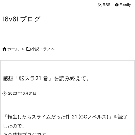

Feedly
RSS
l6v6l ブログ

ホーム
>

小説・ラノベ
感想「転スラ21 巻」を読み終えて。

2023年10月31日
「転生したらスライムだった件 21 (GCノベルズ)」を読了
したので、
その感想ブログです。