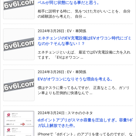
ベルが同じ状態になる事だと思う。
相手に説明する時に、 気をつけた方がいいことを、 自分
の経験談から考えた、 自分 ...
2024年3月26日
:
EV・車関係
エネチェンジのEV充電設備はEVオワコン時代にゴミ
なのか？そんな事ない！？
エネチェンジといえば、 最近ではEV充電設備に力を入れ
てます。 「EVはオワコン ...
2024年3月26日
:
EV・車関係
EVがオワコンになりそうな理由を考える。
僕はテスラに乗ってるんですが、 正直なところ、ガソリ
ン車よりも圧倒的に快適なんで ...
2024年3月24日
:
スマホの小ネタ
dポイントアプリがスマホ容量を圧迫しすぎ。容量1ギ
ガ以上解放できた件。
iPhoneで「dポイント」のアプリを使ってるのですが、 な