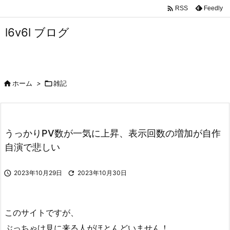

Feedly
RSS
l6v6l ブログ

ホーム
>

雑記
うっかりPV数が一気に上昇、表示回数の増加が自作
自演で悲しい

2023年10月29日

2023年10月30日
このサイトですが、
ぶっちゃけ見に来る人がほとんどいません！