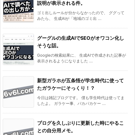
説明が表示される件。
ゴミ出しルールが分からなかったので、 ググって
みたら、 生成AIが「地域のゴミ出 ...
グーグルの生成AIでSEOがオワコン化し
そうな話。
Googleの検索結果に、 生成AIで作成された記事が
表示されるようになりました ...
新型ガラホが五条悟が学生時代に使って
たガラケーにそっくり！？
今日は雑記ブログです。 僕も学生時代は使ってま
したよ。 ガラケー事、パカパカケー ...
ブログを久しぶりに更新した時にやるこ
との自分用メモ。