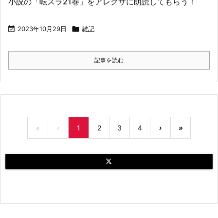
小説の「転スラ21巻」をアレクサに朗読してもらう！

2023年10月29日

雑記
記事を読む
«
‹
1
2
3
4
›
»