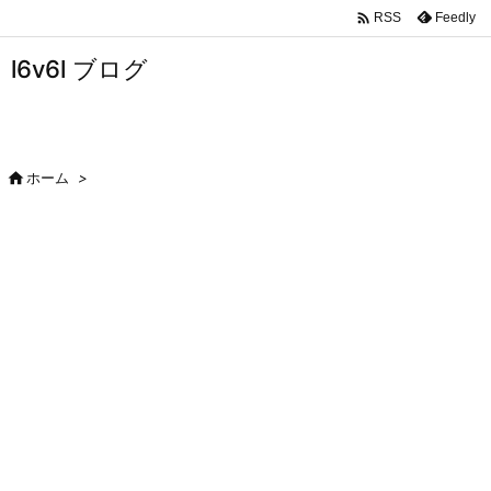

Feedly
RSS
l6v6l ブログ

ホーム
>