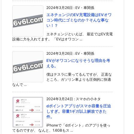
2024年3月26日
:
EV・車関係
エネチェンジのEV充電設備はEVオワ
コン時代にゴミなのか？そんな事な
い！？
エネチェンジといえば、 最近ではEV充電
設備に力を入れてます。 「EVはオワコン ...
2024年3月26日
:
EV・車関係
EVがオワコンになりそうな理由を考
える。
僕はテスラに乗ってるんですが、 正直な
ところ、ガソリン車よりも圧倒的に快適
なんで ...
2024年3月24日
:
スマホの小ネタ
dポイントアプリがスマホ容量を圧迫
しすぎ。容量1ギガ以上解放できた
件。
iPhoneで「dポイント」のアプリを使っ
てるのですが、 なんと、1.6GBもス ...