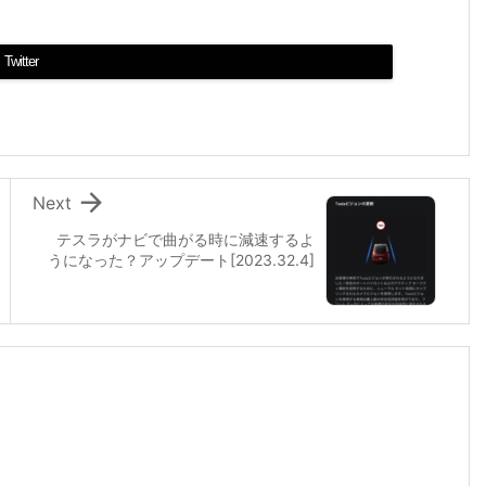
Twitter

Next
テスラがナビで曲がる時に減速するよ
うになった？アップデート[2023.32.4]