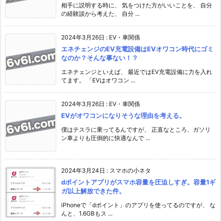
相手に説明する時に、 気をつけた方がいいことを、 自分
の経験談から考えた、 自分 ...
2024年3月26日
:
EV・車関係
エネチェンジのEV充電設備はEVオワコン時代にゴミ
なのか？そんな事ない！？
エネチェンジといえば、 最近ではEV充電設備に力を入れ
てます。 「EVはオワコン ...
2024年3月26日
:
EV・車関係
EVがオワコンになりそうな理由を考える。
僕はテスラに乗ってるんですが、 正直なところ、ガソリ
ン車よりも圧倒的に快適なんで ...
2024年3月24日
:
スマホの小ネタ
dポイントアプリがスマホ容量を圧迫しすぎ。容量1ギ
ガ以上解放できた件。
iPhoneで「dポイント」のアプリを使ってるのですが、 な
んと、1.6GBもス ...