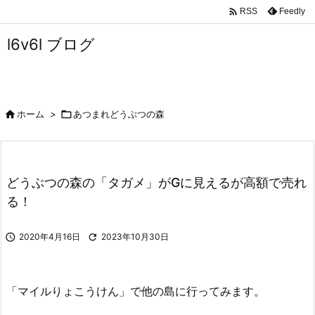

Feedly
RSS
l6v6l ブログ

ホーム
>

あつまれどうぶつの森
どうぶつの森の「タガメ」がGに見えるが高額で売れ
る！

2020年4月16日

2023年10月30日
「マイルりょこうけん」で他の島に行ってみます。