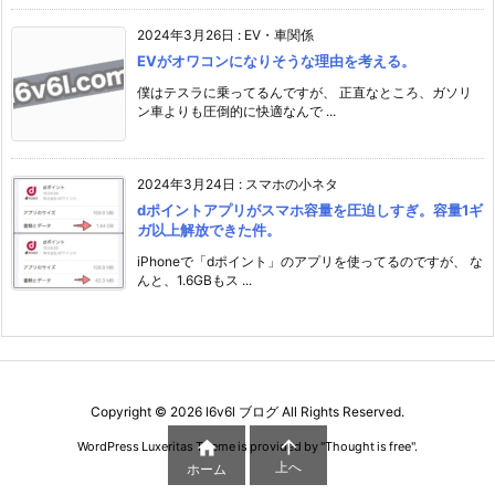
2024年3月26日
:
EV・車関係
EVがオワコンになりそうな理由を考える。
僕はテスラに乗ってるんですが、 正直なところ、ガソリ
ン車よりも圧倒的に快適なんで ...
2024年3月24日
:
スマホの小ネタ
dポイントアプリがスマホ容量を圧迫しすぎ。容量1ギ
ガ以上解放できた件。
iPhoneで「dポイント」のアプリを使ってるのですが、 な
んと、1.6GBもス ...
Copyright ©
2026
l6v6l ブログ
All Rights Reserved.


WordPress Luxeritas Theme is provided by "
Thought is free
".
上へ
ホーム