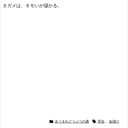
タガメは、キモいが儲かる。

あつまれどうぶつの森

昆虫
,
金儲け